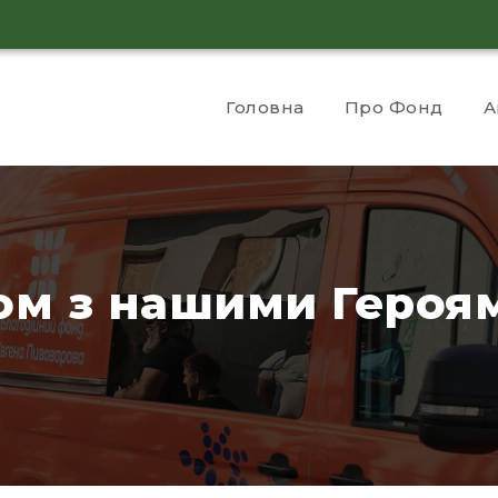
Головна
Про Фонд
А
ом з нашими Героя