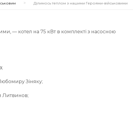
>
йськовим
Ділимось теплом з нашими Героями-військовими
и, — котел на 75 кВт в комплекті з насосною
в
;
Любомиру Зіняку;
й Литвинов;