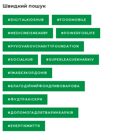
Швидкий пошук
#DIGITALKIDSHUB
#FOODMOBILE
#MEDICINEISNEARBY
#POWERFORLIFE
#PYVOVAROVCHARITYFOUNDATION
#SOCIALHUB
#SUPERLEAGUEKHARKIV
#ЇЖАБЕЗКОРДОНІВ
#БЛАГОДІЙНИЙФОНДПИВОВАРОВА
#ФУДТРАКІСКРИ
#ДОПОМОГАДЛЯТВАРИНХАРКІВ
#ЕНЕРГІЯЖИТТЯ