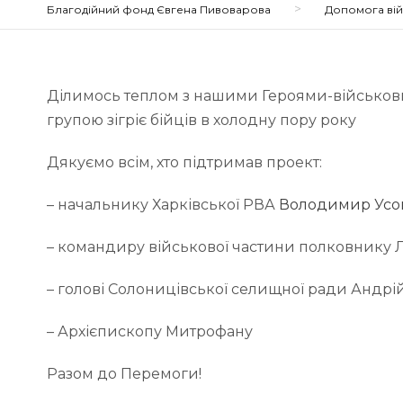
>
Благодійний фонд Євгена Пивоварова
Допомога ві
Ділимось теплом з нашими Героями-військовим
групою зігріє бійців в холодну пору року
Дякуємо всім, хто підтримав проект:
– начальнику Харківської РВА
Володимир Усо
– командиру військової частини полковнику 
–
голові Солоницівської селищної ради Андрі
– Архієпископу Митрофану
Разом до Перемоги!