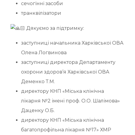
сечогінні засоби
транквілізатори
Дякуємо за підтримку:
заступниці начальника Харківської ОВА
Олена Логвинова
заступниці директора Департаменту
охорони здоров’я Харківської ОВА
Деменко Т.М.
директору КНП «Міська клінічна
лікарня №2 імені проф. О.О. Шалімова»
Даценку О.Б.
директору КНП «Міська клінічна
багатопрофільна лікарня №17» ХМР