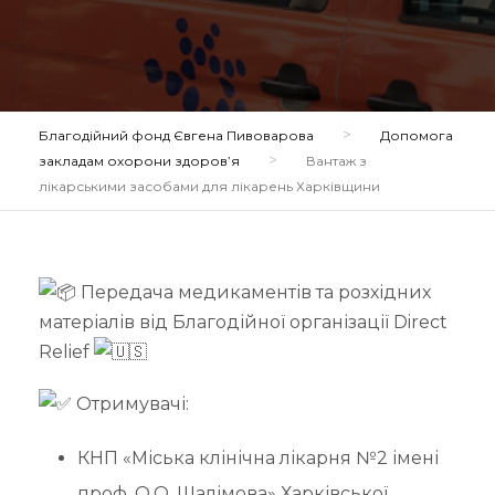
>
Благодійний фонд Євгена Пивоварова
Допомога
>
закладам охорони здоров’я
Вантаж з
лікарськими засобами для лікарень Харківщини
Передача медикаментів та розхідних
матеріалів від Благодійної організації Direct
Relief
Отримувачі:
КНП «Міська клінічна лікарня №2 імені
проф. О.О. Шалімова» Харківської