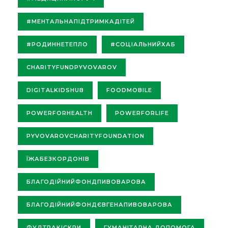
#МЕНТАЛЬНАПІДТРИМКАДІТЕЙ
#РОДИННЕТЕПЛО
#СОЦІАЛЬНИЙХАБ
CHARITYFUNDPYVOVAROV
DIGITALKIDSHUB
FOODMOBILE
POWERFORHEALTH
POWERFORLIFE
PYVOVAROVCHARITYFOUNDATION
ЇЖАБЕЗКОРДОНІВ
БЛАГОДІЙНИЙФОНДПИВОВАРОВА
БЛАГОДІЙНИЙФОНДЄВГЕНАПИВОВАРОВА
ФУДТРАКІСКРИ
ГУМАНІТАРНА ДОПОМОГА