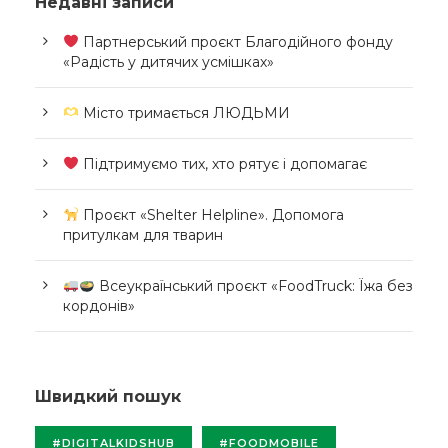
Недавні записи
Партнерський проєкт Благодійного фонду
«Радість у дитячих усмішках»
Місто тримається ЛЮДЬМИ
Підтримуємо тих, хто рятує і допомагає
Проєкт «Shelter Helpline». Допомога
притулкам для тварин
Всеукраїнський проєкт «FoodTruck: Їжа без
кордонів»
Швидкий пошук
#DIGITALKIDSHUB
#FOODMOBILE