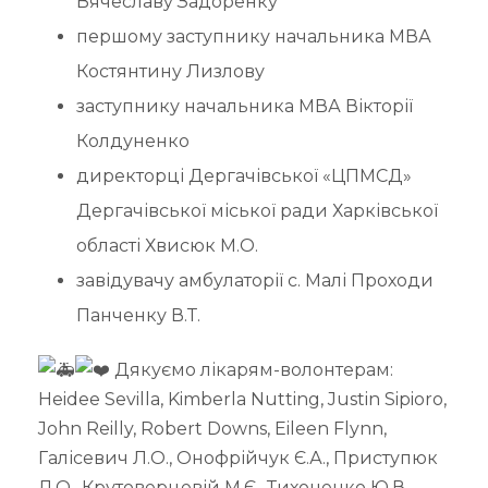
Вячеславу Задоренку
першому заступнику начальника МВА
Костянтину Лизлову
заступнику начальника МВА Вікторії
Колдуненко
директорці Дергачівської «ЦПМСД»
Дергачівської міської ради Харківської
області Хвисюк М.О.
завідувачу амбулаторії с. Малі Проходи
Панченку В.Т.
Дякуємо лікарям-волонтерам:
Heidee Sevilla, Kimberla Nutting, Justin Sipioro,
John Reilly, Robert Downs, Eileen Flynn,
Галісевич Л.О., Онофрійчук Є.А., Приступюк
Л.О., Крутоверцевій М.Є., Тихоненко Ю.В.,