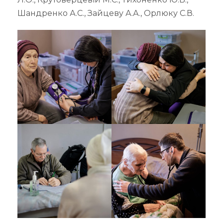
Шандренко А.С., Зайцеву А.А., Орлюку С.В.