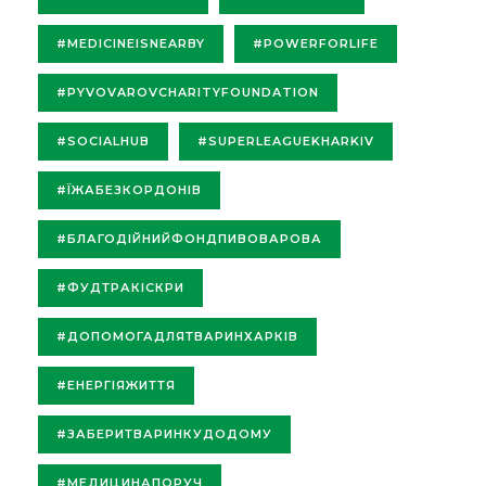
#MEDICINEISNEARBY
#POWERFORLIFE
#PYVOVAROVCHARITYFOUNDATION
#SOCIALHUB
#SUPERLEAGUEKHARKIV
#ЇЖАБЕЗКОРДОНІВ
#БЛАГОДІЙНИЙФОНДПИВОВАРОВА
#ФУДТРАКІСКРИ
#ДОПОМОГАДЛЯТВАРИНХАРКІВ
#ЕНЕРГІЯЖИТТЯ
#ЗАБЕРИТВАРИНКУДОДОМУ
#МЕДИЦИНАПОРУЧ