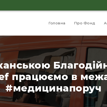
Головна
Про Фонд
А
канською Благодій
lief працюємо в меж
#медицинапоруч