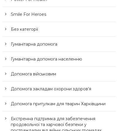
Smile For Heroes
Без категорії
Гуманітарна допомога
Гуманітарна допомога населенню
Допомога військовим
Допомога закладам охорони здоров’я
Допомога притулкам для тварин Харківщини
Екстренна підтримка для забезпечення
продовольчої та харчової безпеки у
постраждалих від війни сільських громадах