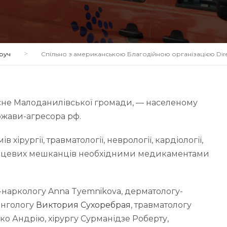
>
руч
Спільно з американською Благодійною організацією Dir
сне Малоданилівської громади, — населеному
ержави-агресора рф.
хірургії, травматології, неврології, кардіології,
 місцевих мешканців необхідними медикаментами
-наркологу Anna Tyemnikova, дерматологу-
ингологу
Виктория Сухоребрая
, травматологу
о Андрію, хірургу Сурманідзе Роберту,