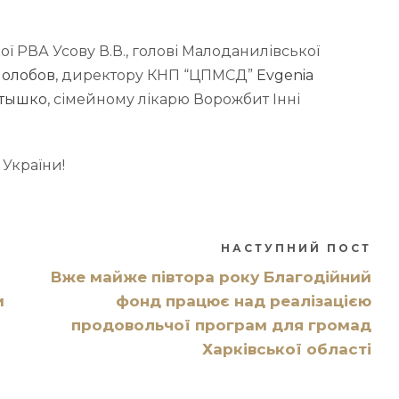
ої РВА Усову В.В., голові Малоданилівської
лолобов
, директору КНП “ЦПМСД”
Evgenia
ртышко
, сімейному лікарю Ворожбит Інні
 України!
НАСТУПНИЙ ПОСТ
Вже майже півтора року Благодійний
и
фонд працює над реалізацією
продовольчої програм для громад
Харківської області