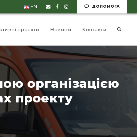
EN
ДОПОМОГА
ктивні проєкти
Новини
Контакти
ною організацією
ах проекту