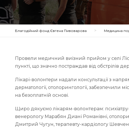
>
Благодійний фонд Євгена Пивоварова
Медицина по
Провели медичний виїзний прийом у селі Лі
пункті, що значно постраждав від обстрілів д
Лікарі-волонтери надали консультації з напрямів 
дерматології, отолорингології, забезпечили
на безоплатній основі.
Щиро
дякуємо лікарям-волонтерам: психіатру
венерологу Марабян Диані Романівні, отолор
Дмитрий Чугун, терапевту-кардіологу Шевченк