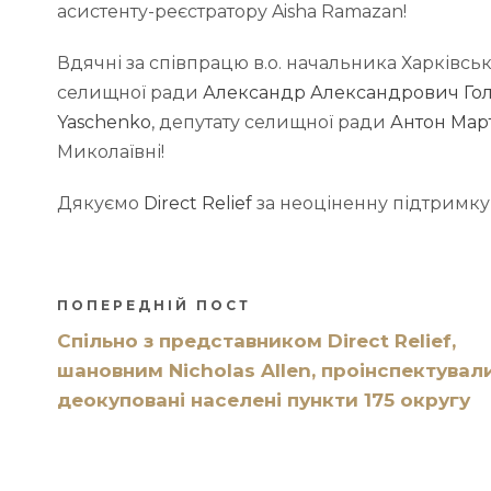
асистенту-реєстратору Aisha Ramazan!
Вдячні за співпрацю в.о. начальника Харківськ
селищної ради
Александр Александрович Го
Yaschenko
, депутату селищної ради
Антон Ма
Миколаївні!
Дякуємо
Direct Relief
за неоціненну підтримку
ПОПЕРЕДНІЙ ПОСТ
Спільно з представником Direct Relief,
шановним Nicholas Allen, проінспектувал
деокуповані населені пункти 175 округу