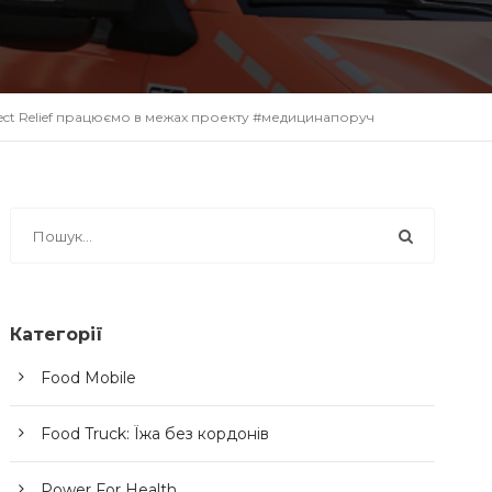
ect Relief працюємо в межах проекту #медицинапоруч
Категорії
Food Mobile
Food Truck: Їжа без кордонів
Power For Health