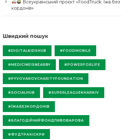
Всеукраїнський проєкт «FoodTruck: Їжа без
кордонів»
Швидкий пошук
#DIGITALKIDSHUB
#FOODMOBILE
#MEDICINEISNEARBY
#POWERFORLIFE
#PYVOVAROVCHARITYFOUNDATION
#SOCIALHUB
#SUPERLEAGUEKHARKIV
#ЇЖАБЕЗКОРДОНІВ
#БЛАГОДІЙНИЙФОНДПИВОВАРОВА
#ФУДТРАКІСКРИ