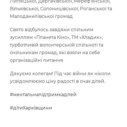
Липецької, Дергачівської, Мереф’янської,
Вільхівської, Солоницівської, Роганської та
Малоданилівської громад
Свято відбулось завдяки спільним
зусиллям «Планета Кіно», ТМ «Хладик»,
турботливій волонтерській спільноті та
очільникам громад, які взяли на себе
організаційні питання
Дякуємо колегам! Під час війни як ніколи
усвідомлюємо ціну радості в очах дітей.
#ментальнапідтримкадітей
#дітиХарківщини