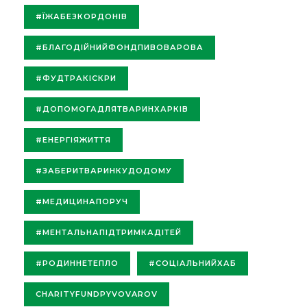
#ЇЖАБЕЗКОРДОНІВ
#БЛАГОДІЙНИЙФОНДПИВОВАРОВА
#ФУДТРАКІСКРИ
#ДОПОМОГАДЛЯТВАРИНХАРКІВ
#ЕНЕРГІЯЖИТТЯ
#ЗАБЕРИТВАРИНКУДОДОМУ
#МЕДИЦИНАПОРУЧ
#МЕНТАЛЬНАПІДТРИМКАДІТЕЙ
#РОДИННЕТЕПЛО
#СОЦІАЛЬНИЙХАБ
CHARITYFUNDPYVOVAROV