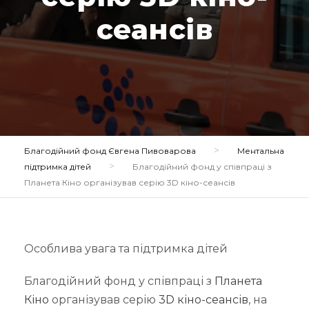
сеансів
>
Благодійний фонд Євгена Пивоварова
Ментальна
>
підтримка дітей
Благодійний фонд у співпраці з
Планета Кіно організував серію 3D кіно-сеансів
Особлива увага та підтримка дітей
Благодійний фонд у співпраці з
Планета
Кіно
організував серію
3D кіно-сеансів
, на