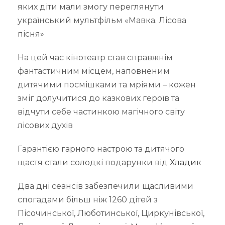
яких діти мали змогу переглянути
український мультфільм «Мавка. Лісова
пісня»
На цей час кінотеатр став справжнім
фантастичним місцем, наповненим
дитячими посмішками та мріями – кожен
зміг долучитися до казкових героїв та
відчути себе частинкою магічного світу
лісових духів
Гарантією гарного настрою та дитячого
щастя стали солодкі подарунки від
Хладик
Два дні сеансів забезпечили щасливими
спогадами більш ніж 1260 дітей з
Пісочинської, Люботинської, Циркунівської,