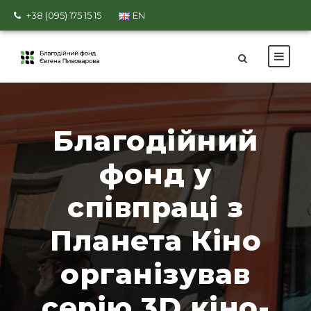
+38 (095) 175 15 15
EN
Благодійний
фонд у
співпраці з
Планета Кіно
організував
серію 3D кіно-