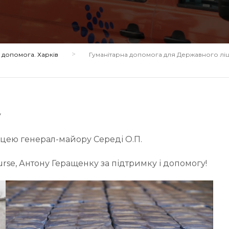
>
допомога. Харків
Гуманітарна допомога для Державного лі
у
іцею генерал-майору Середі О.П.
rse, Антону Геращенку за підтримку і допомогу!