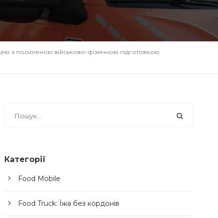
цею з посиленою військово-фізичною підготовкою
Категорії
Food Mobile
Food Truck: Їжа без кордонів