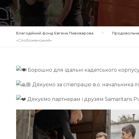
>
Благодійний фонд Євгена Пивоварова
Продовольча 
«Слобожанський»
Б
орошно для їдальні кадетського корпус
Дякуємо за співпрацю в.о. начальника л
Дякуємо партнерам і друзям Samaritans Pu