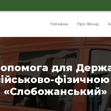
Головна
Про Фонд
А
допомога для Держа
ійськово-фізичною
«Слобожанський»