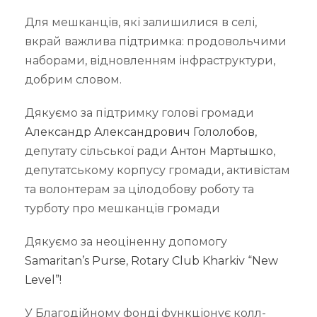
Для мешканців, які залишилися в селі,
вкрай важлива підтримка: продовольчими
наборами, відновленням інфраструктури,
добрим словом.
Дякуємо за підтримку голові громади
Александр Александрович Гололобов
,
депутату сільської ради
Антон Мартышко
,
депутатському корпусу громади, активістам
та волонтерам за цілодобову роботу та
турботу про мешканців громади
Дякуємо за неоціненну допомогу
Samaritan’s Purse
,
Rotary Club Kharkiv “New
Level”
!
У Благодійному фонді функціонує колл-