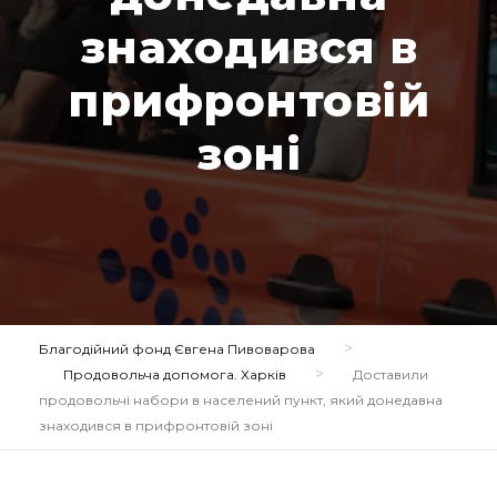
знаходився в
прифронтовій
зоні
>
Благодійний фонд Євгена Пивоварова
>
Продовольча допомога. Харків
Доставили
продовольчі набори в населений пункт, який донедавна
знаходився в прифронтовій зоні