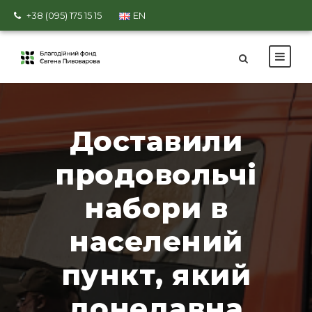
+38 (095) 175 15 15
EN
Доставили
продовольчі
набори в
населений
пункт, який
донедавна