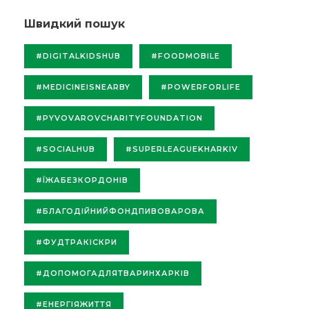
Швидкий пошук
#DIGITALKIDSHUB
#FOODMOBILE
#MEDICINEISNEARBY
#POWERFORLIFE
#PYVOVAROVCHARITYFOUNDATION
#SOCIALHUB
#SUPERLEAGUEKHARKIV
#ЇЖАБЕЗКОРДОНІВ
#БЛАГОДІЙНИЙФОНДПИВОВАРОВА
#ФУДТРАКІСКРИ
#ДОПОМОГАДЛЯТВАРИНХАРКІВ
#ЕНЕРГІЯЖИТТЯ