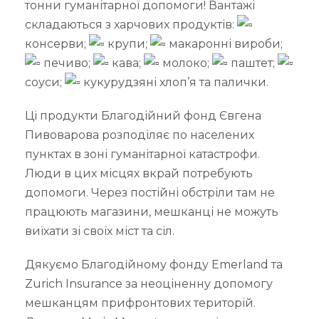
тонни гуманітарної допомоги! Вантажі
складаються з харчових продуктів:
консерви;
крупи;
макаронні вироби;
печиво;
кава;
молоко;
паштет;
соуси;
кукурудзяні хлоп’я та палички.
Ці
продукти Благодійний фонд Євгена
Пивоварова розподіляє по населених
пунктах в зоні гуманітарної катастрофи.
Люди в цих місцях вкрай потребують
допомоги. Через постійні обстріли там не
працюють магазини, мешканці не можуть
виїхати зі своїх міст та сіл.
Дякуємо Благодійному фонду Emerland та
Zurich Insurance за неоціненну допомогу
мешканцям прифронтових територій.