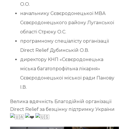
О.О.
начальнику Сєвєродонецької МВА
Сєвєродонецького району Луганської
області Стрюку О.С.
програмному спеціалісту організації
Direct Relief Дубинській О.В.
директору КНП «Сєвєродонецька
міська багатопрофільна лікарня»
Сєвєродонецької міської ради Панову
І.В.
Велика вдячність Благодійній організації
Direct Relief за безцінну підтримку України