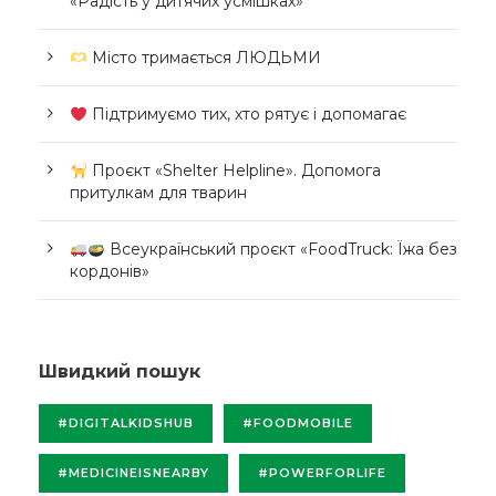
«Радість у дитячих усмішках»
Місто тримається ЛЮДЬМИ
Підтримуємо тих, хто рятує і допомагає
Проєкт «Shelter Helpline». Допомога
притулкам для тварин
Всеукраїнський проєкт «FoodTruck: Їжа без
кордонів»
Швидкий пошук
#DIGITALKIDSHUB
#FOODMOBILE
#MEDICINEISNEARBY
#POWERFORLIFE