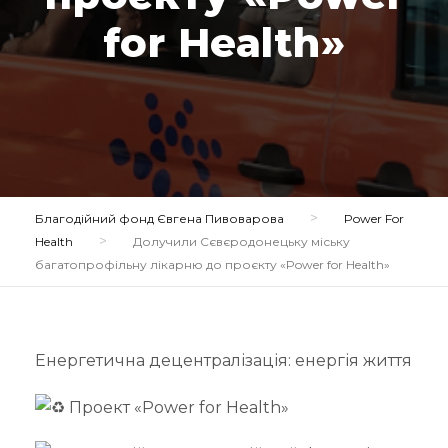
for Health»
>
Благодійний фонд Євгена Пивоварова
Power For
>
Health
Долучили Сєвєродонецьку міську
багатопрофільну лікарню до проєкту «Power for Health»
Енергетична децентралізація: енергія життя
Проект «Power for Health»