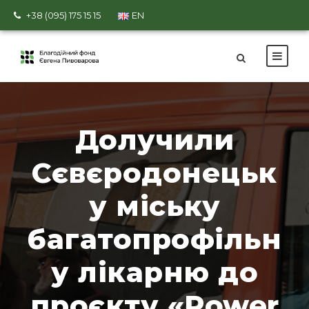
+38 (095) 175 15 15
EN
Долучили
Сєвєродонецьк
у міську
багатопрофільн
у лікарню до
проєкту «Power