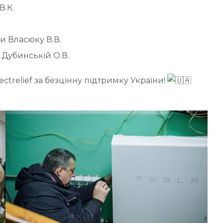
В.К.
и Власюку В.В.
Дубинській О.В.
ectrelief за безцінну підтримку України!