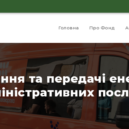
Головна
Про Фонд
А
ння та передачі ен
іністративних пос