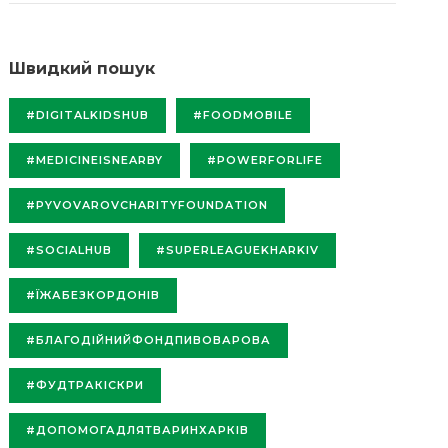
Швидкий пошук
#DIGITALKIDSHUB
#FOODMOBILE
#MEDICINEISNEARBY
#POWERFORLIFE
#PYVOVAROVCHARITYFOUNDATION
#SOCIALHUB
#SUPERLEAGUEKHARKIV
#ЇЖАБЕЗКОРДОНІВ
#БЛАГОДІЙНИЙФОНДПИВОВАРОВА
#ФУДТРАКІСКРИ
#ДОПОМОГАДЛЯТВАРИНХАРКІВ