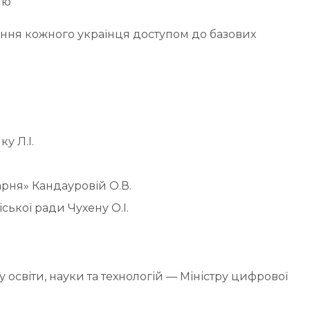
ню
ня кожного українця доступом до базових
у Л.І.
рня» Кандауровій О.В.
ької ради Чухену О.І.
у освіти, науки та технологій — Міністру цифрової