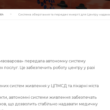
>
lth
Система зберігання та передачі енергії для Центру надан
ивоварова» передала автономну систему
послуг. Це забезпечить роботу центру у разі
них систем живлення у ЦПМСД та лікарні міста
єкти, автономні системи живлення забезпечать
нов, що дозволить стабільно надавати медичну