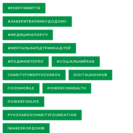
#ЕНЕРГІЯЖИТТЯ
#ЗАБЕРИТВАРИНКУДОДОМУ
#МЕДИЦИНАПОРУЧ
#МЕНТАЛЬНАПІДТРИМКАДІТЕЙ
#РОДИННЕТЕПЛО
#СОЦІАЛЬНИЙХАБ
CHARITYFUNDPYVOVAROV
DIGITALKIDSHUB
FOODMOBILE
POWERFORHEALTH
POWERFORLIFE
PYVOVAROVCHARITYFOUNDATION
ЇЖАБЕЗКОРДОНІВ