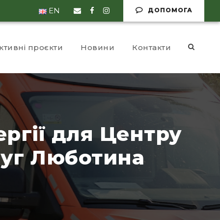
EN
ДОПОМОГА
ктивні проєкти
Новини
Контакти
ергії для Центру
луг Люботина