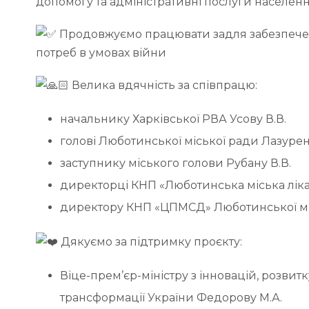
допомогу та адміністративні послуги населен
Продовжуємо працювати задля забезпечен
потреб в умовах війни
Велика вдячність за співпрацю:
начальнику Харківської РВА Усову В.В.
голові Люботинської міської ради Лазуренк
заступнику міського голови Рубану В.В.
директорці КНП «Люботинська міська ліка
директору КНП «ЦПМСД» Люботинської міс
Дякуємо за підтримку проєкту:
Віце-прем’єр-міністру з інновацій, розвитк
трансформації України Федорову М.А.