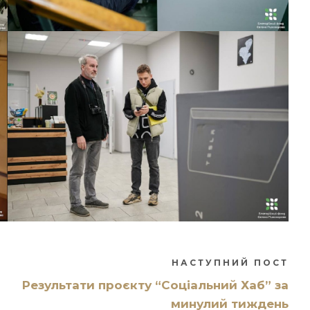
НАСТУПНИЙ ПОСТ
Результати проєкту “Соціальний Хаб” за
минулий тиждень