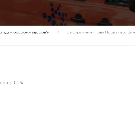
>
кладам охорони здоров’я
За сприяння «Нова Пошта» волонте
ької СР»