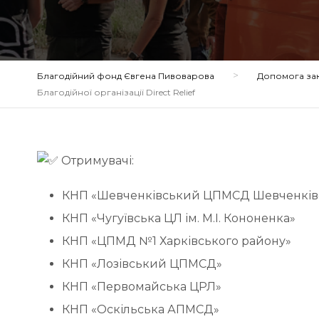
>
Благодійний фонд Євгена Пивоварова
Допомога за
Благодійної організації Direct Relief
Отримувачі:
КНП «Шевченківський ЦПМСД Шевченківс
КНП «Чугуївська ЦЛ ім. М.І. Кононенка»
КНП «ЦПМД №1 Харківського району»
КНП «Лозівський ЦПМСД»
КНП «Первомайська ЦРЛ»
КНП «Оскільська АПМСД»