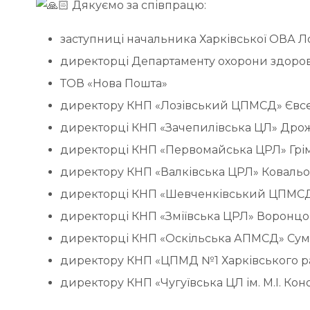
Дякуємо за співпрацю:
заступниці начальника Харківської ОВА Л
директорці Департаменту охорони здоров’
ТОВ «Нова Пошта»
директору КНП «Лозівський ЦПМСД» Євсє
директорці КНП «Зачепилівська ЦЛ» Дрожж
директорці КНП «Первомайська ЦРЛ» Грім
директору КНП «Валківська ЦРЛ» Ковальо
директорці КНП «Шевченківський ЦПМСД
директорці КНП «Зміївська ЦРЛ» Воронцов
директорці КНП «Оскільська АПМСД» Суме
директору КНП «ЦПМД №1 Харківського ра
директору КНП «Чугуївська ЦЛ ім. М.І. Кон