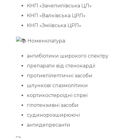
КНП «Зачепилівська ЦЛ»
КНП «Валківська ЦРЛ»
КНП «Зміївська ЦРЛ»
Номенклатура:
антибіотики широкого спектру
препарати від стенокардії
протиепілептичні засоби
шлункові спазмолітики
кортикостероїдні спреї
гіпотензивні засоби
судинорозширюючі
антидепресанти