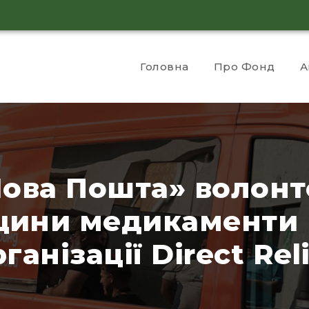
Головна
Про Фонд
А
Нова Пошта» волонт
щини медикаменти 
ганізації Direct Rel