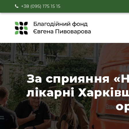
+38 (095) 175 15 15
За сприяння «
лікарні Харків
ор