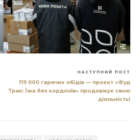
НАСТУПНИЙ ПОСТ
119 000 гарячих обідів — проєкт «Фуд
Трак: Їжа без кордонів» продовжує свою
діяльність!