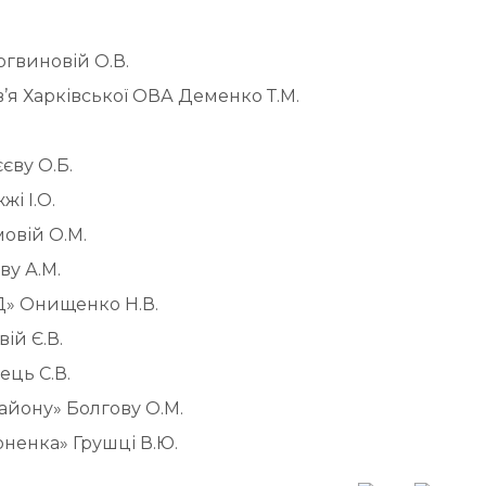
огвиновій О.В.
я Харківської ОВА Деменко Т.М.
єву О.Б.
і І.О.
овій О.М.
ву А.М.
» Онищенко Н.В.
ій Є.В.
ць С.В.
йону» Болгову О.М.
оненка» Грушці В.Ю.