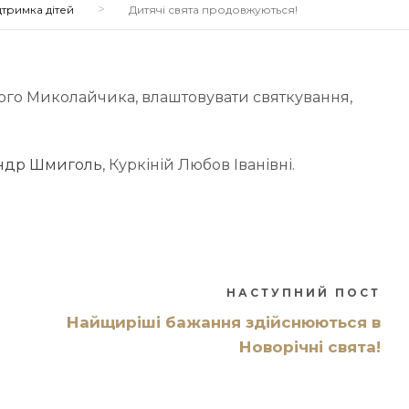
>
дтримка дітей
Дитячі свята продовжуються!
го Миколайчика, влаштовувати святкування,
ндр Шмиголь
, Куркіній Любов Іванівні.
НАСТУПНИЙ ПОСТ
Найщиріші бажання здійснюються в
Новорічні свята!