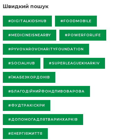
Швидкий пошук
#DIGITALKIDSHUB
#FOODMOBILE
#MEDICINEISNEARBY
#POWERFORLIFE
#PYVOVAROVCHARITYFOUNDATION
#SOCIALHUB
#SUPERLEAGUEKHARKIV
#ЇЖАБЕЗКОРДОНІВ
#БЛАГОДІЙНИЙФОНДПИВОВАРОВА
#ФУДТРАКІСКРИ
#ДОПОМОГАДЛЯТВАРИНХАРКІВ
#ЕНЕРГІЯЖИТТЯ