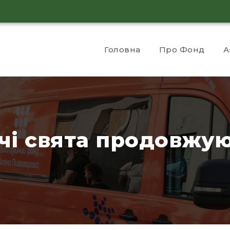
Головна
Про Фонд
А
чі свята продовжую