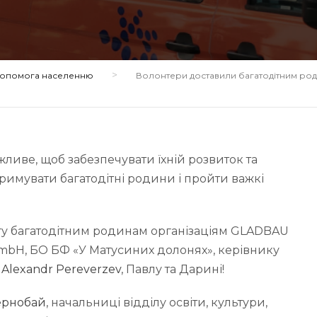
>
 допомога населенню
Волонтери доставили багатодітним роди
ливе, щоб забезпечувати їхній розвиток та
римувати багатодітні родини і пройти важкі
огу багатодітним родинам організаціям GLADBAU
 mbH, БО БФ «У Матусиних долонях», керівнику
,
Alexandr Pereverzev
, Павлу та Дарині!
ернобай
, начальниці відділу освіти, культури,