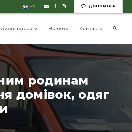
EN
ДОПОМОГА
ктивні проєкти
Новини
Контакти
тним родинам
ня домівок, одяг
ри