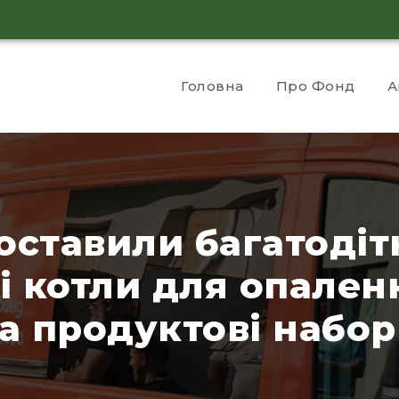
Головна
Про Фонд
А
оставили багатоді
і котли для опален
а продуктові набо