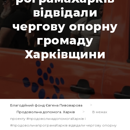
відвідали
чергову опорну
громаду
Харківщини
>
Благодійний фонд Євгена Пивоварова
>
Продовольча допомога. Харків
В межах
проекту #продовольчадопомогаХарків і
#продовольчапрограмаХарків відвідали чергову опорну