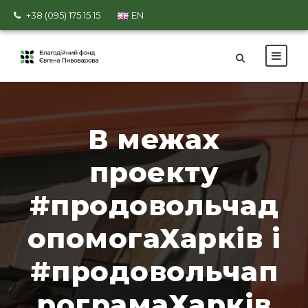
+38 (095) 175 15 15
EN
В межах
проекту
#продовольчад
опомогаХарків і
#продовольчап
рограмаХарків