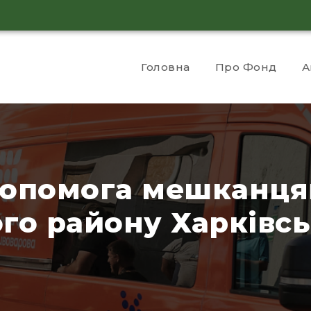
Головна
Про Фонд
А
допомога мешканця
го району Харківсь