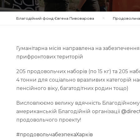
>
Благодійний фонд Євгена Пивоварова
Продовольча 
Гуманітарна місія направлена на забезпечення
прифронтових територій
205 продовольчих наборів (по 15 кг) та 205 наб
4 тонни для соціально вразливих категорій на
пенсійного віку, багатодітних родин тощо)
Висловлюємо велику вдячність Благодійному
американській Благодійній організації
@direct
продовольчого проекту!
#продовольчабезпекаХарків