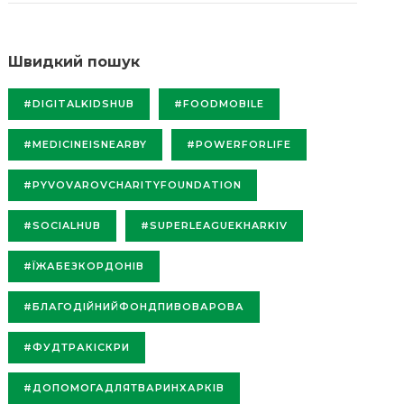
Швидкий пошук
#DIGITALKIDSHUB
#FOODMOBILE
#MEDICINEISNEARBY
#POWERFORLIFE
#PYVOVAROVCHARITYFOUNDATION
#SOCIALHUB
#SUPERLEAGUEKHARKIV
#ЇЖАБЕЗКОРДОНІВ
#БЛАГОДІЙНИЙФОНДПИВОВАРОВА
#ФУДТРАКІСКРИ
#ДОПОМОГАДЛЯТВАРИНХАРКІВ