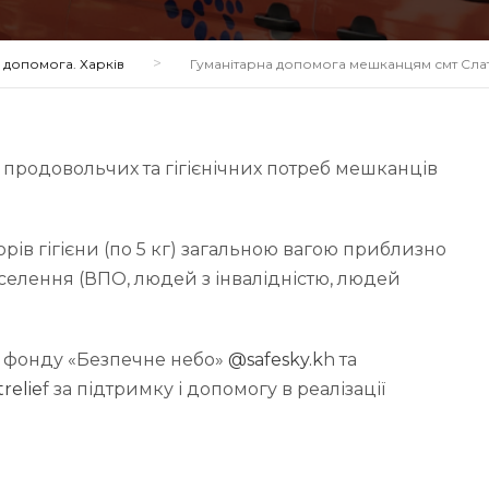
>
допомога. Харків
Гуманітарна допомога мешканцям смт Слат
 продовольчих та гігієнічних потреб мешканців
орів гігієни (по 5 кг) загальною вагою приблизно
селення (ВПО, людей з інвалідністю, людей
 фонду «Безпечне небо»
@safesky.k
h та
relie
f за підтримку і допомогу в реалізації