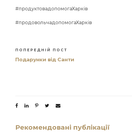
#продуктовадопомогаХарків
#продовольчадопомогаХарків
ПОПЕРЕДНІЙ ПОСТ
Подарунки від Санти
Рекомендовані публікації