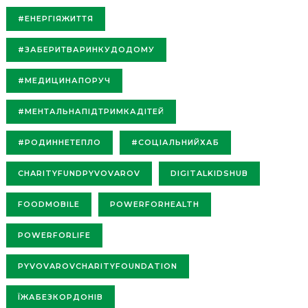
#ЕНЕРГІЯЖИТТЯ
#ЗАБЕРИТВАРИНКУДОДОМУ
#МЕДИЦИНАПОРУЧ
#МЕНТАЛЬНАПІДТРИМКАДІТЕЙ
#РОДИННЕТЕПЛО
#СОЦІАЛЬНИЙХАБ
CHARITYFUNDPYVOVAROV
DIGITALKIDSHUB
FOODMOBILE
POWERFORHEALTH
POWERFORLIFE
PYVOVAROVCHARITYFOUNDATION
ЇЖАБЕЗКОРДОНІВ