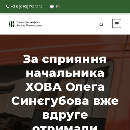
+38 (095) 175 15 15
EN
За сприяння
начальника
ХОВА Олега
Синєгубова вже
вдруге
отримали