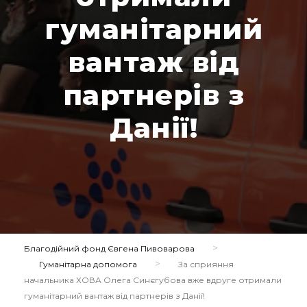
гуманітарний
вантаж від
партнерів з
Данії!
>
Благодійний фонд Євгена Пивоварова
>
Гуманітарна допомога
За сприяння
начальника ХОВА Олега Синєгубова вже вдруге отримали
гуманітарний вантаж від партнерів з Данії!