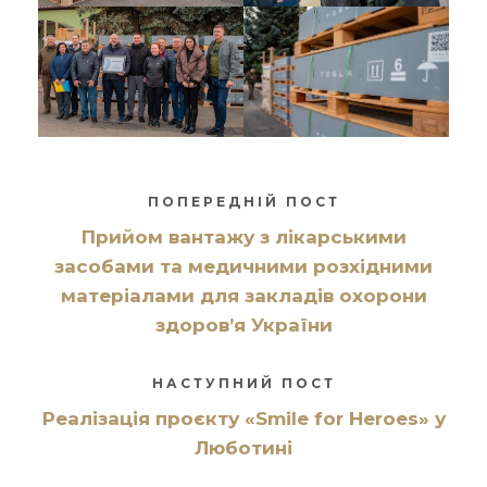
ПОПЕРЕДНІЙ ПОСТ
Прийом вантажу з лікарськими
засобами та медичними розхідними
матеріалами для закладів охорони
здоров’я України
НАСТУПНИЙ ПОСТ
Реалізація проєкту «Smile for Heroes» у
Люботині