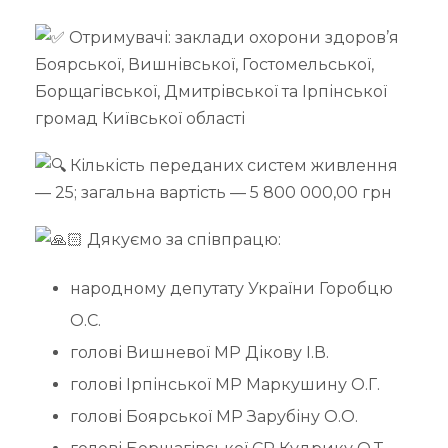
Отримувачі: заклади охорони здоров’я
Боярської, Вишнівської, Гостомельської,
Борщагівської, Дмитрівської та Ірпінської
громад Київської області
Кількість переданих систем живлення
— 25; загальна вартість — 5 800 000,00 грн
Дякуємо за співпрацю:
народному депутату України Горобцю
О.С.
голові Вишневої МР Дікову І.В.
голові Ірпінської МР Маркушину О.Г.
голові Боярської МР Зарубіну О.О.