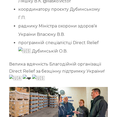
Ляшку В.К. @liasko.victor
координатору проєкту Дубинському
Г.П.
раднику Міністра охорони здоров’я
України Власюку В.В.
програмній спеціалістці Direct Relief
Дубинській О.В.
Велика вдячність Благодійній організації
Direct Relief за безцінну підтримку України!