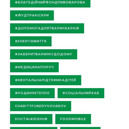
#БЛАГОДІЙНИЙФОНДПИВОВАРОВА
#ФУДТРАКІСКРИ
#ДОПОМОГАДЛЯТВАРИНХАРКІВ
#ЕНЕРГІЯЖИТТЯ
#ЗАБЕРИТВАРИНКУДОДОМУ
#МЕДИЦИНАПОРУЧ
#МЕНТАЛЬНАПІДТРИМКАДІТЕЙ
#РОДИННЕТЕПЛО
#СОЦІАЛЬНИЙХАБ
CHARITYFUNDPYVOVAROV
DIGITALKIDSHUB
FOODMOBILE