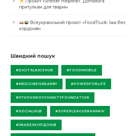
Проєкт «Shelter Helpline». Допомога
притулкам для тварин
Всеукраїнський проєкт «FoodTruck: Їжа без
кордонів»
Швидкий пошук
#DIGITALKIDSHUB
#FOODMOBILE
#MEDICINEISNEARBY
#POWERFORLIFE
#PYVOVAROVCHARITYFOUNDATION
#SOCIALHUB
#SUPERLEAGUEKHARKIV
#ЇЖАБЕЗКОРДОНІВ