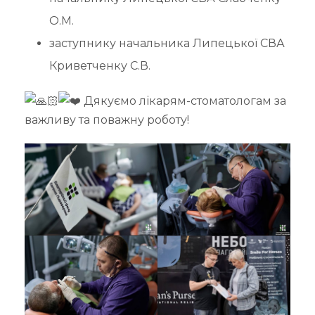
О.М.
заступнику начальника Липецької СВА
Криветченку С.В.
Дякуємо лікарям-стоматологам за
важливу та поважну роботу!