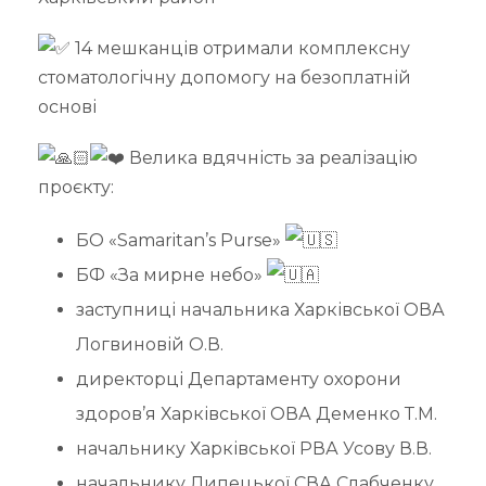
14 мешканців отримали комплексну
стоматологічну допомогу на безоплатній
основі
Велика вдячність за реалізацію
проєкту:
БО «Samaritan’s Purse»
БФ «За мирне небо»
заступниці начальника Харківської ОВА
Логвиновій О.В.
директорці Департаменту охорони
здоров’я Харківської ОВА Деменко Т.М.
начальнику Харківської РВА Усову В.В.
начальнику Липецької СВА Слабченку