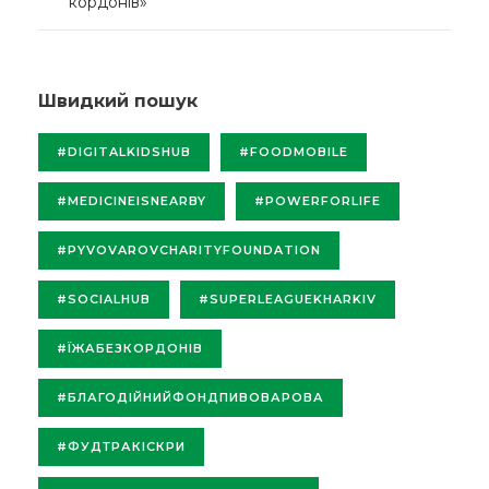
кордонів»
Швидкий пошук
#DIGITALKIDSHUB
#FOODMOBILE
#MEDICINEISNEARBY
#POWERFORLIFE
#PYVOVAROVCHARITYFOUNDATION
#SOCIALHUB
#SUPERLEAGUEKHARKIV
#ЇЖАБЕЗКОРДОНІВ
#БЛАГОДІЙНИЙФОНДПИВОВАРОВА
#ФУДТРАКІСКРИ