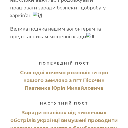
наскільки важливо продовжувати
працювати заради безпеки і добробуту
харків’ян
Велика подяка нашим волонтерам та
представникам місцевоі влади
ПОПЕРЕДНІЙ ПОСТ
Сьогодні хочемо розповісти про
нашого земляка з пгт Пісочин
Павленка Юрія Михайловича
НАСТУПНИЙ ПОСТ
Заради спасіння від численних
обстрілів українці вимушені проводити
частину свого життя в бомбосховищах,