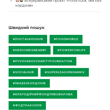
Всеукраїнський проєкт «FoodTruck: Їжа без
кордонів»
Швидкий пошук
#DIGITALKIDSHUB
#FOODMOBILE
#MEDICINEISNEARBY
#POWERFORLIFE
#PYVOVAROVCHARITYFOUNDATION
#SOCIALHUB
#SUPERLEAGUEKHARKIV
#ЇЖАБЕЗКОРДОНІВ
#БЛАГОДІЙНИЙФОНДПИВОВАРОВА
#ФУДТРАКІСКРИ