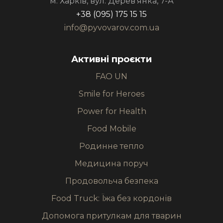
м. Харків, вул. Дерев’янка, 7-А
+38 (095) 175 15 15
info@pyvovarov.com.ua
Активні проєкти
FAO UN
Smile for Heroes
Power for Health
Food Mobile
Родинне тепло
Медицина поруч
Продовольча безпека
Food Truck: Їжа без кордонів
Допомога притулкам для тварин