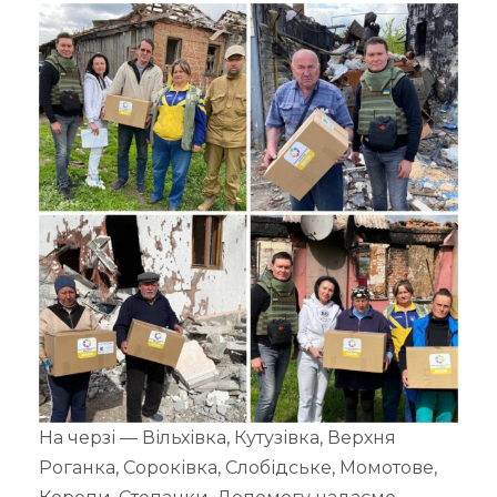
На черзі — Вільхівка, Кутузівка, Верхня
Роганка, Сороківка, Слобідське, Момотове,