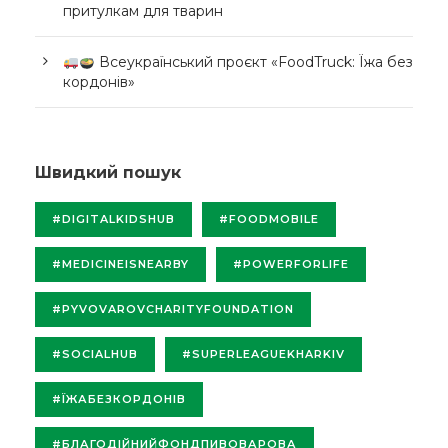
притулкам для тварин
Всеукраїнський проєкт «FoodTruck: Їжа без
кордонів»
Швидкий пошук
#DIGITALKIDSHUB
#FOODMOBILE
#MEDICINEISNEARBY
#POWERFORLIFE
#PYVOVAROVCHARITYFOUNDATION
#SOCIALHUB
#SUPERLEAGUEKHARKIV
#ЇЖАБЕЗКОРДОНІВ
#БЛАГОДІЙНИЙФОНДПИВОВАРОВА