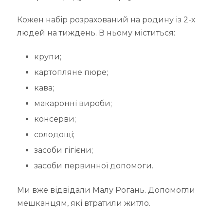
Кожен набір розрахований на родину із 2-х
людей на тиждень. В ньому міститься:
крупи;
картопляне пюре;
кава;
макаронні вироби;
консерви;
солодощі;
засоби гігієни;
засоби первинної допомоги.
Ми вже відвідали Малу Рогань. Допомогли
мешканцям, які втратили житло.