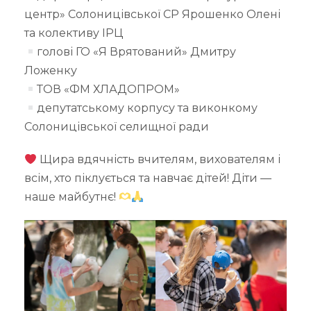
центр» Солоницівської СР Ярошенко Олені
та колективу ІРЦ
голові ГО «Я Врятований» Дмитру
Ложенку
ТОВ «ФМ ХЛАДОПРОМ»
депутатському корпусу та виконкому
Солоницівської селищної ради
Щира вдячність вчителям, вихователям і
всім, хто піклується та навчає дітей! Діти —
наше майбутнє!