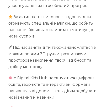
участь у заняттях та особистий прогрес
За активність і виконані завдання діти
отримують спеціальні наліпки, що робить
навчання більш захопливим та мотивує до
нових успіхів
🖊 Під час занять діти також знайомляться з
можливостями 3D-ручки, розвиваючи
просторове мислення, творчі здібності та
дрібну моторику
У Digital Kids Hub поєднуються цифрова
освіта, творчість та інтерактивні формати
навчання, які допомагають дітям здобувати
нові знання й навички