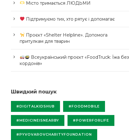
Місто тримається ЛЮДЬМИ
Підтримуємо тих, хто рятує і допомагає
Проєкт «Shelter Helpline». Допомога
притулкам для тварин
Всеукраїнський проєкт «FoodTruck: Їжа без
кордонів»
Швидкий пошук
#DIGITALKIDSHUB
#FOODMOBILE
#MEDICINEISNEARBY
#POWERFORLIFE
#PYVOVAROVCHARITYFOUNDATION