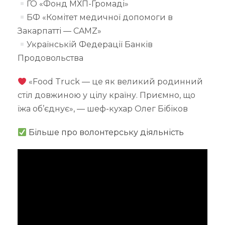
ГО «Фонд МХП-Громаді»
БФ «Комітет медичної допомоги в
Закарпатті — CAMZ»
Українській Федерації Банків
Продовольства
«Food Truck — це як великий родинний
стіл довжиною у цілу країну. Приємно, що
їжа об’єднує», — шеф-кухар Олег Бібіков
Більше про волонтерську діяльність