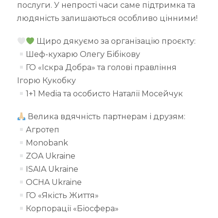
послуги. У непрості часи саме підтримка та
людяність залишаються особливо цінними!
Щиро дякуємо за організацію проєкту:
Шеф-кухарю Олегу Бібікову
ГО «Іскра Добра» та голові правління
Ігорю Кукобку
1+1 Media та особисто Наталії Мосейчук
Велика вдячність партнерам і друзям:
Агротеп
Monobank
ZOA Ukraine
ISAIA Ukraine
OCHA Ukraine
ГО «Якість Життя»
Корпорації «Біосфера»