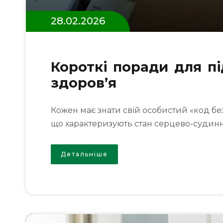
28.02.2026
Короткі поради для п
здоров’я
Кожен має знати свій особистий «код бе
що характеризують стан серцево-судин
Детальніше