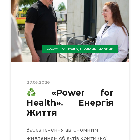
Power For Health
,
Щоденні новини
27.05.2026
«Power for
Health». Енергія
Життя
Забезпечення автономним
живленням обʼєктів критичної