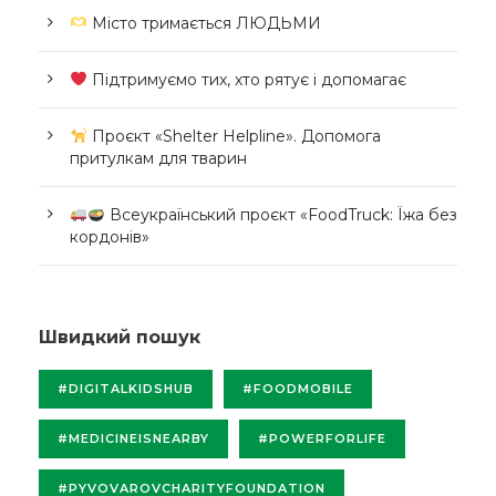
Місто тримається ЛЮДЬМИ
Підтримуємо тих, хто рятує і допомагає
Проєкт «Shelter Helpline». Допомога
притулкам для тварин
Всеукраїнський проєкт «FoodTruck: Їжа без
кордонів»
Швидкий пошук
#DIGITALKIDSHUB
#FOODMOBILE
#MEDICINEISNEARBY
#POWERFORLIFE
#PYVOVAROVCHARITYFOUNDATION